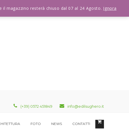
che il magazzino resterà chiuso dal 07 al 24 Agosto.
Ignora
(+39) 0572 451849
info@edilsughero.it
HITETTURA
FOTO
NEWS
CONTATTI