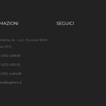
MAZIONI
SEGUICI
mbria, 14 - Loc. Forone 51010
no (PT)
) 0572 451849
) 0572 451032
) 0572 448469
edilsughero.it