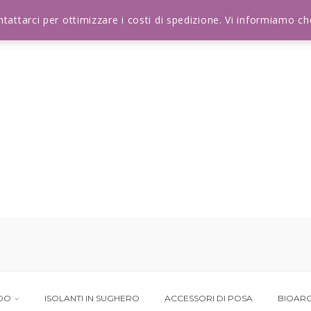
ontattarci per ottimizzare i costi di spedizione. Vi informiamo 
NDO
ISOLANTI IN SUGHERO
ACCESSORI DI POSA
BIOARC