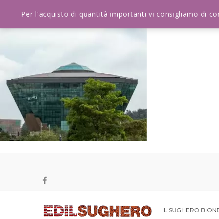
Per l'acquisto di quantità importanti vi consigliamo di c
IL SUGHERO BIO