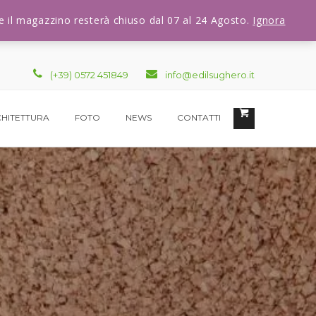
che il magazzino resterà chiuso dal 07 al 24 Agosto.
Ignora
(+39) 0572 451849
info@edilsughero.it
HITETTURA
FOTO
NEWS
CONTATTI