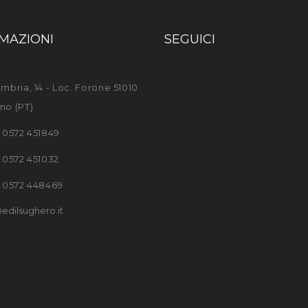
MAZIONI
SEGUICI
mbria, 14 - Loc. Forone 51010
no (PT)
) 0572 451849
) 0572 451032
) 0572 448469
edilsughero.it