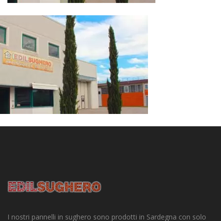
I nostri pannelli in sughero sono prodotti in Sardegna con solo