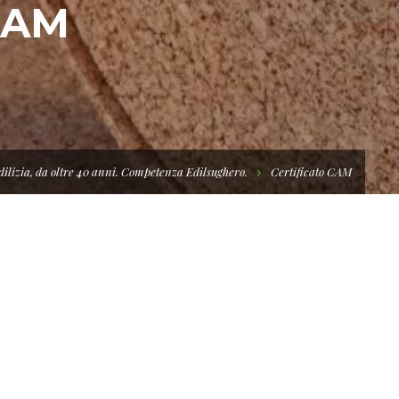
CAM
edilizia, da oltre 40 anni. Competenza Edilsughero.
Certificato CAM