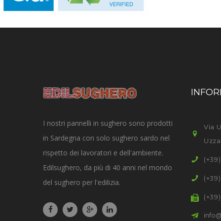
INFOR
I nostri pannelli in sughero sono prodotti
Via U
in Sardegna con solo sughero sardo nel
Uzza
rispetto dei lavoratori e dell'ambiente.
(+39
Edilsughero, da più di 40 anni nel mondo
(+39
del sughero per l'edilizia.
(+39
info@