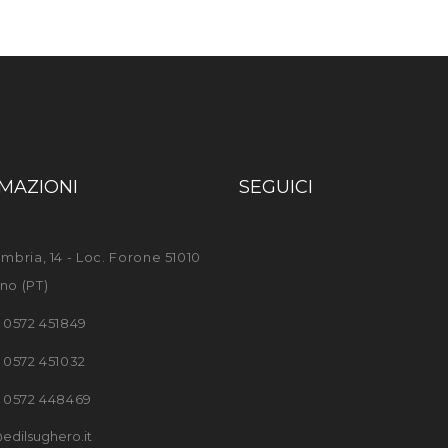
MAZIONI
SEGUICI
mbria, 14 - Loc. Forone 51010
no (PT)
) 0572 451849
) 0572 451032
) 0572 448469
edilsughero.it