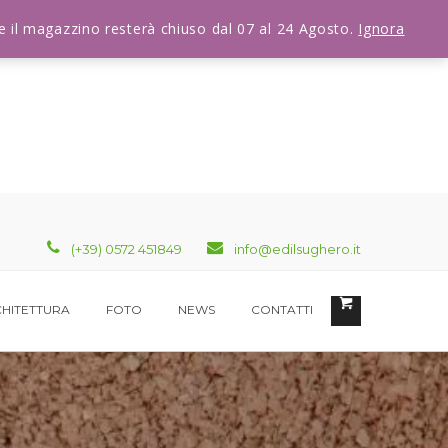
che il magazzino resterà chiuso dal 07 al 24 Agosto.
Ignora
(+39) 0572 451849
info@edilsughero.it
HITETTURA
FOTO
NEWS
CONTATTI