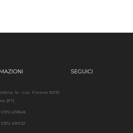
MAZIONI
SEGUICI
mbria, 14 - Loc. Forone 51010
no (PT)
) 0572 451849
) 0572 451032