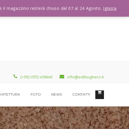
che il magazzino resterà chiuso dal 07 al 24 Agosto.
Ignora
(+39) 0572 451849
info@edilsughero.it
HITETTURA
FOTO
NEWS
CONTATTI