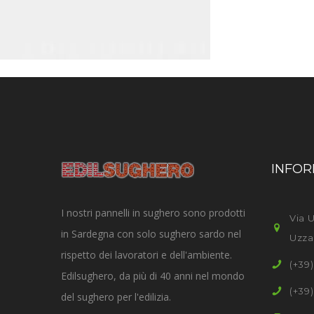
INFOR
I nostri pannelli in sughero sono prodotti
Via U
in Sardegna con solo sughero sardo nel
Uzza
rispetto dei lavoratori e dell'ambiente.
(+39
Edilsughero, da più di 40 anni nel mondo
(+39
del sughero per l'edilizia.