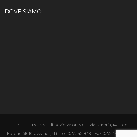
DOVE SIAMO
EDILSUGHERO SNC di David Valori & C. - Via Umbria, 14 - Loc.
Forone 51010 Uzzano (PT) - Tel.
0572 451849
- Fax 0572 448469 -