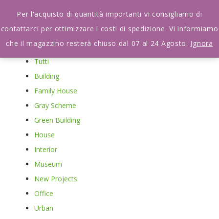
Per l'acquisto di quantità importanti vi consigliamo di
contattarci per ottimizzare i costi di spedizione. Vi informiamo
che il magazzino resterà chiuso dal 07 al 24 Agosto.
Ignora
Tutti
Building
Family House
Gray Scheme
Green Building
House
Interior
Museum
New Projects
Office
Urban