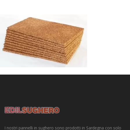
I nostri pannelli in sughero sono prodotti in Sardegna con solo