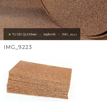
Home
Sugherite
IMG_9223
TU SEI QUI:
IMG_9223