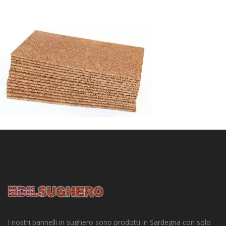
I nostri pannelli in sughero sono prodotti in Sardegna con solo