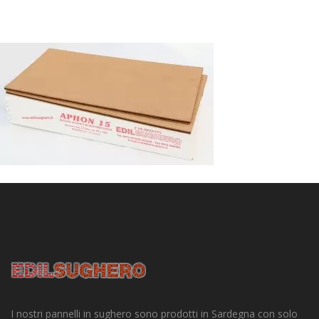
I nostri pannelli in sughero sono prodotti in Sardegna con solo