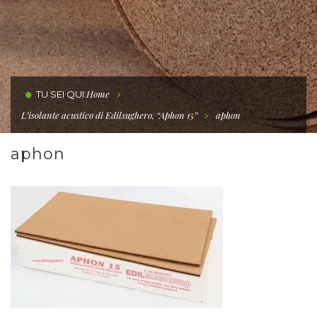
Home
TU SEI QUI:
L’isolante acustico di Edilsughero, “Aphon 15”
aphon
aphon