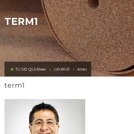
TERM1
Home
GEORGE
term1
TU SEI QUI:
term1