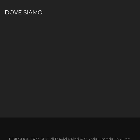
DOVE SIAMO
EDILSUGHERO SNC di David Valori & C. - Via Umbria, 14 - Loc.